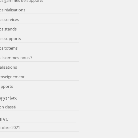
os gammes de supports
s réalisations
s services
os stands
os supports
os totems
ui sommes-nous ?
alisations
enseignement
upports
egories
n classé
hive
tobre 2021