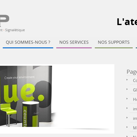
L'at
nt
·
Signalétique
QUI SOMMES-NOUS ?
NOS SERVICES
NOS SUPPORTS
Pag
C
G
H
in
in
Me