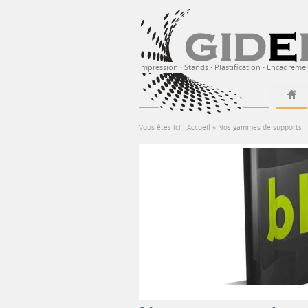
Impression
·
Stands
·
Plastification
·
Encadreme
Vous êtes ici :
Accueil
»
Nos gammes de supports