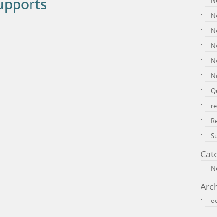
upports
N
No
No
N
N
N
Q
re
R
S
Cat
No
Arc
oc