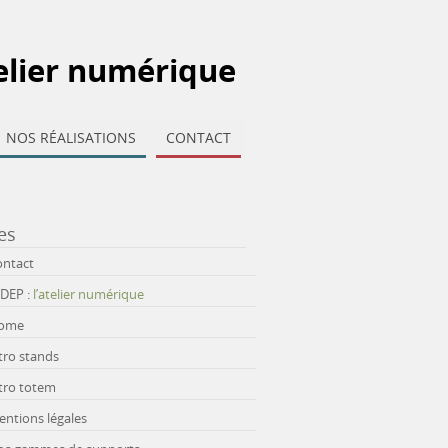
elier numérique
NOS RÉALISATIONS
CONTACT
es
ontact
IDEP :
l’atelier numérique
ome
tro stands
tro totem
ntions légales