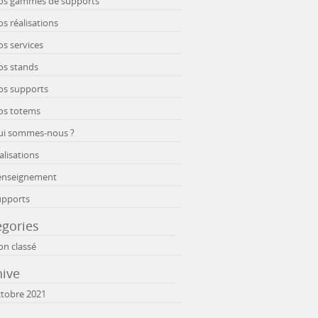
os gammes de supports
s réalisations
s services
os stands
os supports
os totems
ui sommes-nous ?
alisations
enseignement
upports
egories
n classé
hive
tobre 2021