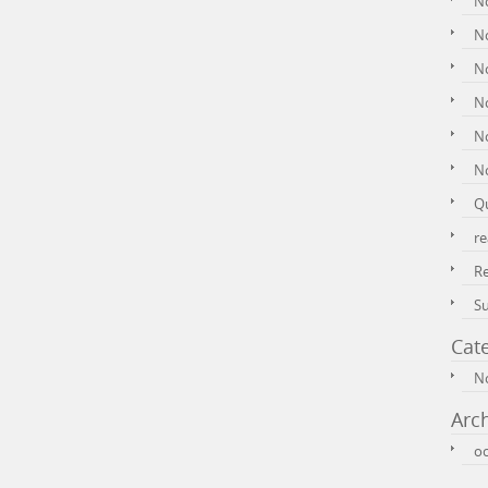
N
No
No
N
N
N
Q
re
R
S
Cat
No
Arc
oc