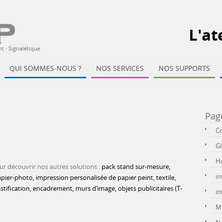
L'at
nt
·
Signalétique
QUI SOMMES-NOUS ?
NOS SERVICES
NOS SUPPORTS
Pag
C
G
H
r découvrir nos autres solutions :
pack stand sur-mesure,
in
ier-photo, impression personalisée de papier peint, textile,
astification, encadrement, murs d’image, objets publicitaires (T-
in
Me