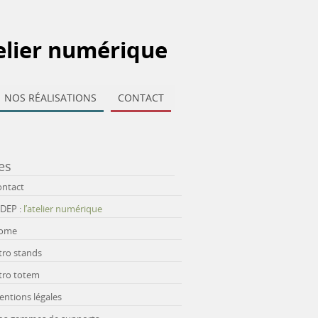
elier numérique
NOS RÉALISATIONS
CONTACT
es
ontact
IDEP :
l’atelier numérique
ome
tro stands
tro totem
ntions légales