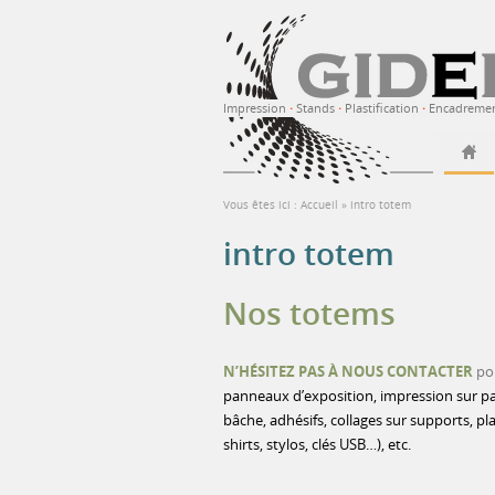
Impression
·
Stands
·
Plastification
·
Encadreme
Vous êtes ici :
Accueil
»
intro totem
intro totem
Nos totems
N’HÉSITEZ PAS À NOUS CONTACTER
pou
panneaux d’exposition, impression sur pap
bâche, adhésifs, collages sur supports, pl
shirts, stylos, clés USB…), etc.