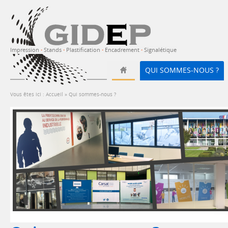
Impression
·
Stands
·
Plastification
·
Encadrement
·
Signalétique
QUI SOMMES-NOUS ?
Vous êtes ici :
Accueil
»
Qui sommes-nous ?