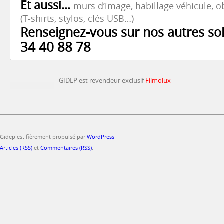
Et aussi…
murs d’image, habillage véhicule, ob
(T-shirts, stylos, clés USB…)
Renseignez-vous sur nos autres so
34 40 88 78
GIDEP est revendeur exclusif
Filmolux
Gidep est fièrement propulsé par
WordPress
Articles (RSS)
et
Commentaires (RSS)
.